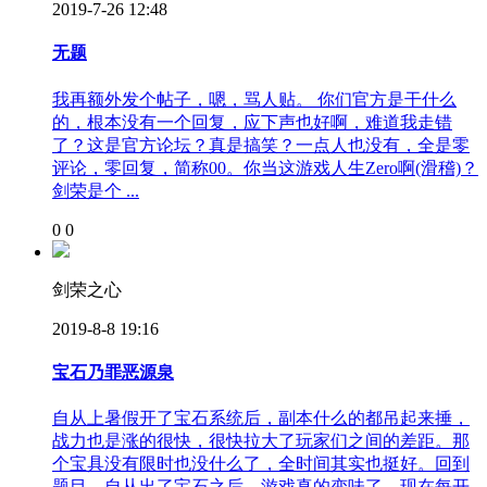
2019-7-26 12:48
无题
我再额外发个帖子，嗯，骂人贴。 你们官方是干什么
的，根本没有一个回复，应下声也好啊，难道我走错
了？这是官方论坛？真是搞笑？一点人也没有，全是零
评论，零回复，简称00。你当这游戏人生Zero啊(滑稽)？
剑荣是个 ...
0
0
剑荣之心
2019-8-8 19:16
宝石乃罪恶源泉
自从上暑假开了宝石系统后，副本什么的都吊起来捶，
战力也是涨的很快，很快拉大了玩家们之间的差距。那
个宝具没有限时也没什么了，全时间其实也挺好。回到
题目，自从出了宝石之后，游戏真的变味了，现在每开