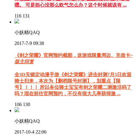
嘿。 可是担心没那么欧气怎么办？这个时候就该有 ...
116
131
小妖精QAQ
2017-7-9 09:38
《剑之荣耀》官网预约截图，送游戏限量周边、充值卡~
版主回复
全3D无锁定动漫手游《剑之荣耀》进击封测7月5日欢迎
骑士归来，本次为【删档限号封测】，划重点【限
号】！！！ 所以各位骑士宝宝有剑之荣耀二测激活码了
吗？现在前往官网预约，不仅有很大几率获得激 ...
106
130
小妖精QAQ
2017-10-4 22:06