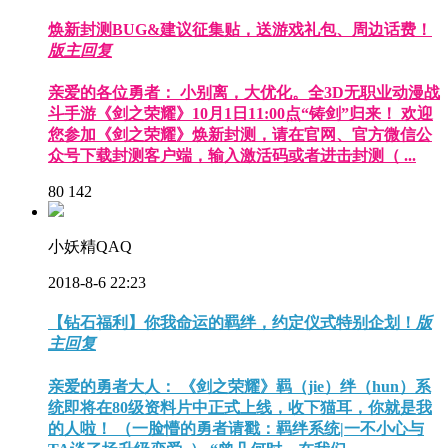
焕新封测BUG&建议征集贴，送游戏礼包、周边话费！
版主回复
亲爱的各位勇者： 小别离，大优化。全3D无职业动漫战
斗手游《剑之荣耀》10月1日11:00点“铸剑”归来！ 欢迎
您参加《剑之荣耀》焕新封测，请在官网、官方微信公
众号下载封测客户端，输入激活码或者进击封测（ ...
80
142
小妖精QAQ
2018-8-6 22:23
【钻石福利】你我命运的羁绊，约定仪式特别企划！
版
主回复
亲爱的勇者大人： 《剑之荣耀》羁（jie）绊（hun）系
统即将在80级资料片中正式上线，收下猫耳，你就是我
的人啦！ （一脸懵的勇者请戳：羁绊系统|一不小心与