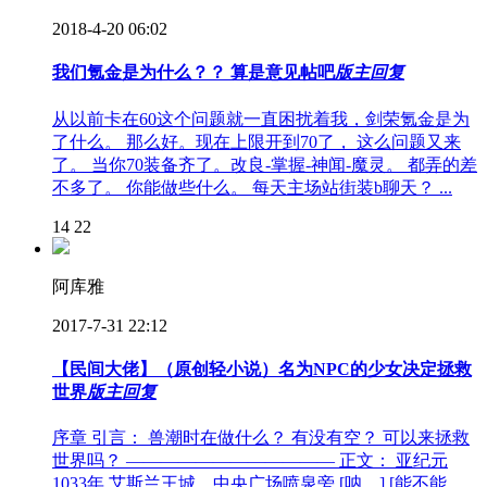
2018-4-20 06:02
我们氪金是为什么？？ 算是意见帖吧
版主回复
从以前卡在60这个问题就一直困扰着我，剑荣氪金是为
了什么。 那么好。现在上限开到70了， 这么问题又来
了。 当你70装备齐了。改良-掌握-神闻-魔灵。 都弄的差
不多了。 你能做些什么。 每天主场站街装b聊天？ ...
14
22
阿库雅
2017-7-31 22:12
【民间大佬】（原创轻小说）名为NPC的少女决定拯救
世界
版主回复
序章 引言： 兽潮时在做什么？ 有没有空？ 可以来拯救
世界吗？ ———————————— 正文： 亚纪元
1033年 艾斯兰王城，中央广场喷泉旁 [呐，] [能不能....