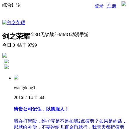
综合讨论
登录
注册
全3D无锁战斗MMO动漫手游
剑之荣耀
今日
0
帖子 9799
wangdong1
2016-2-14 15:44
请贵公司记住，以德服人！
我在打冒险，维护完是不是扣我2点疲劳？如果是的话，
那就给补偿，不要说给几百金币就行，我天天都把疲劳