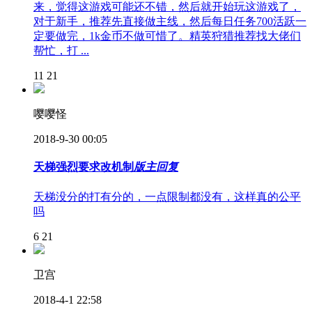
来，觉得这游戏可能还不错，然后就开始玩这游戏了，
对于新手，推荐先直接做主线，然后每日任务700活跃一
定要做完，1k金币不做可惜了。精英狩猎推荐找大佬们
帮忙，打 ...
11
21
嘤嘤怪
2018-9-30 00:05
天梯强烈要求改机制
版主回复
天梯没分的打有分的，一点限制都没有，这样真的公平
吗
6
21
卫宫
2018-4-1 22:58