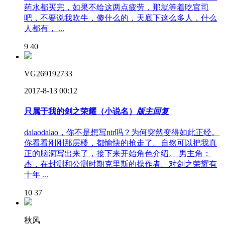
药水都买完，如果不给这两点疲劳，那就等着吃官司
吧，不要说我吹牛，傻什么的，天底下这么多人，什么
人都有， ...
9
40
VG269192733
2017-8-13 00:12
只属于我的剑之荣耀（小说名）
版主回复
dalaodalao，你不是想写ntr吗？为何突然变得如此正经。
你看看刚刚那层楼，都愉快的抢走了。自然可以把我真
正的脑洞写出来了，接下来开始角色介绍。 男主角：
杰，在封测和公测时期克里斯的操作者。对剑之荣耀有
十年 ...
10
37
秋风