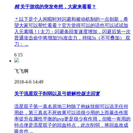
精
关于游戏的突发奇想，大家来看看？
＊以下是个人闲暇时对闪避和被动机制的一点创新，希
望大家可以帮忙看看？官方觉得可以的话也可以试试加
入元素哦！l 太刀：闪避条回复速度增加，闪避后第一次
普通攻击命中将增加5%攻击力，持续5s（不可叠加） 双
刀： ...
6
15
飞飞啊
2018-4-6 14:49
关于流星双子削弱以及弓箭解控
版主回复
流星双子第一真名原地三秒除了抱妹技能可以说无任何
用处，第三真名不死效果可以说很少用的上而暴击伤害
率提升在属性平衡的pvp更是很少有作用，但唯一有用的
特点便是流星双子的回血特点，此次削弱，将回血改成
吸血也 ...