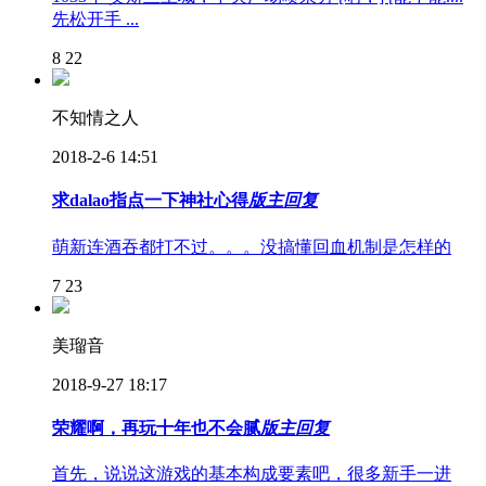
先松开手 ...
8
22
不知情之人
2018-2-6 14:51
求dalao指点一下神社心得
版主回复
萌新连酒吞都打不过。。。没搞懂回血机制是怎样的
7
23
美瑠音
2018-9-27 18:17
荣耀啊，再玩十年也不会腻
版主回复
首先，说说这游戏的基本构成要素吧，很多新手一进