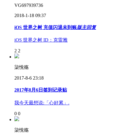
VG697939736
2018-1-18 09:37
iOS 世界之树 充值闪退未到账
版主回复
iOS 世界之树 ID：克雷雅
2
2
柒悅殇
2017-8-6 23:18
2017年8月6日签到记录贴
我今天最想说:「心好累」.
0
0
柒悅殇