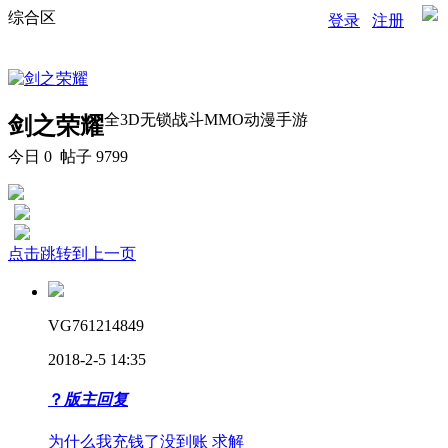
综合区
登录
注册
全3D无锁战斗MMO动漫手游
剑之荣耀
今日
0
帖子 9799
点击跳转到上一页
VG761214849
2018-2-5 14:35
？
版主回复
为什么我充钱了没到账 求解