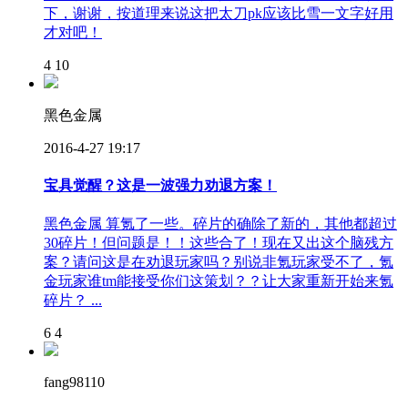
下，谢谢，按道理来说这把太刀pk应该比雪一文字好用
才对吧！
4
10
黑色金属
2016-4-27 19:17
宝具觉醒？这是一波强力劝退方案！
黑色金属 算氪了一些。碎片的确除了新的，其他都超过
30碎片！但问题是！！这些合了！现在又出这个脑残方
案？请问这是在劝退玩家吗？别说非氪玩家受不了，氪
金玩家谁tm能接受你们这策划？？让大家重新开始来氪
碎片？ ...
6
4
fang98110