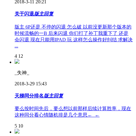
2018-3-11 20:21
关于闪退
版主回复
版主 6P还是 不停的闪退 怎么破 以前没更新那个版本的
时候流畅的一B 后来闪退 你们打了补丁我重下了 还是
会闪退 现在只能用IPAD 玩 这样怎么操作好纠结 求解决
...
4
12
_失神_
2018-3-29 15:43
天梯同分排名
版主回复
要么按时间先后，要么想以前那样后续计算胜率，现在
这种同分看心情随机排是几个意思←_←
5
10