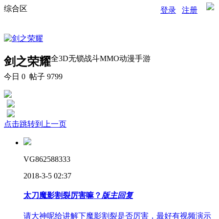
综合区
登录
注册
全3D无锁战斗MMO动漫手游
剑之荣耀
今日
0
帖子 9799
点击跳转到上一页
VG862588333
2018-3-5 02:37
太刀魔影割裂厉害嘛？
版主回复
请大神呢给讲解下魔影割裂是否厉害，最好有视频演示