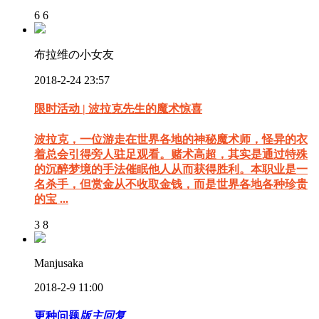
6
6
布拉维の小女友
2018-2-24 23:57
限时活动 | 波拉克先生的魔术惊喜
波拉克，一位游走在世界各地的神秘魔术师，怪异的衣
着总会引得旁人驻足观看。赌术高超，其实是通过特殊
的沉醉梦境的手法催眠他人从而获得胜利。本职业是一
名杀手，但赏金从不收取金钱，而是世界各地各种珍贵
的宝 ...
3
8
Manjusaka
2018-2-9 11:00
更种问题
版主回复