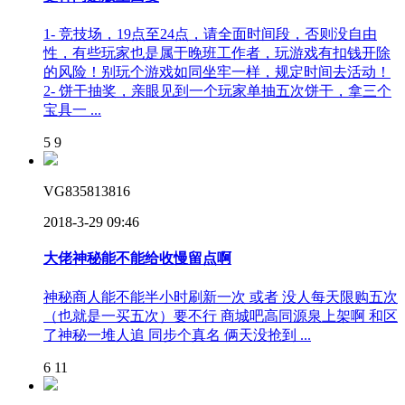
1- 竞技场，19点至24点，请全面时间段，否则没自由
性，有些玩家也是属于晚班工作者，玩游戏有扣钱开除
的风险！别玩个游戏如同坐牢一样，规定时间去活动！
2- 饼干抽奖，亲眼见到一个玩家单抽五次饼干，拿三个
宝具一 ...
5
9
VG835813816
2018-3-29 09:46
大佬神秘能不能给收慢留点啊
神秘商人能不能半小时刷新一次 或者 没人每天限购五次
（也就是一买五次）要不行 商城吧高同源泉上架啊 和区
了神秘一堆人追 同步个真名 俩天没抢到 ...
6
11