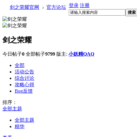
登录
注册
剑之荣耀官网
›
官方论坛
搜索
剑之荣耀
今日帖子
0
全部帖子
9799
版主:
小妖精QAQ
全部
活动公告
综合讨论
攻略心得
Bug反馈
排序：
全部主题
全部主题
精华