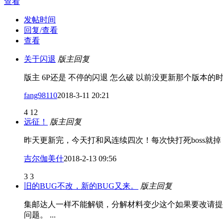
查看
发帖时间
回复/查看
查看
关于闪退
版主回复
版主 6P还是 不停的闪退 怎么破 以前没更新那个版本的时候
fang98110
2018-3-11 20:21
4
12
远征！
版主回复
昨天更新完，今天打和风连续四次！每次快打死boss就
吉尔伽美什
2018-2-13 09:56
3
3
旧的BUG不改，新的BUG又来。
版主回复
集邮达人一样不能解锁，分解材料变少这个如果要改请提
问题。 ...