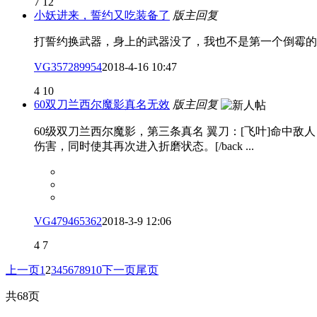
7
12
小妖进来，誓约又吃装备了
版主回复
打誓约换武器，身上的武器没了，我也不是第一个倒霉的了
VG357289954
2018-4-16 10:47
4
10
60双刀兰西尔魔影真名无效
版主回复
60级双刀兰西尔魔影，第三条真名 翼刀：[飞叶]命中敌
伤害，同时使其再次进入折磨状态。[/back ...
VG479465362
2018-3-9 12:06
4
7
上一页
1
2
3
4
5
6
7
8
9
10
下一页
尾页
共68页