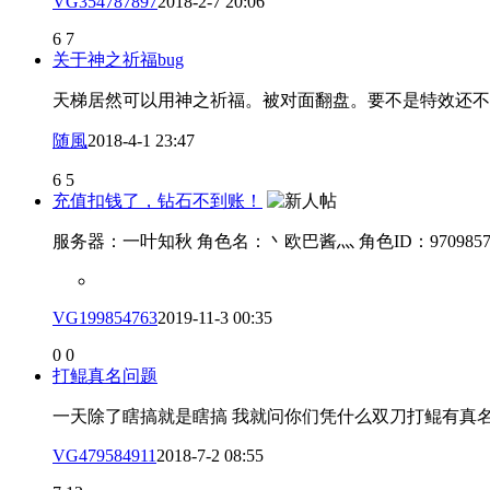
VG354787897
2018-2-7 20:06
6
7
关于神之祈福bug
天梯居然可以用神之祈福。被对面翻盘。要不是特效还不
随風
2018-4-1 23:47
6
5
充值扣钱了，钻石不到账！
服务器：一叶知秋 角色名：丶欧巴酱灬 角色ID：9709
VG199854763
2019-11-3 00:35
0
0
打鲲真名问题
一天除了瞎搞就是瞎搞 我就问你们凭什么双刀打鲲有真名 凭
VG479584911
2018-7-2 08:55