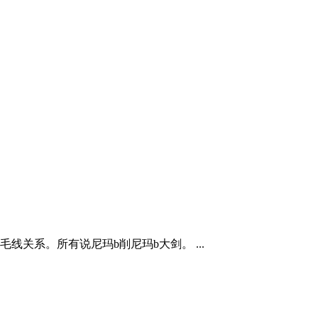
关系。所有说尼玛b削尼玛b大剑。 ...