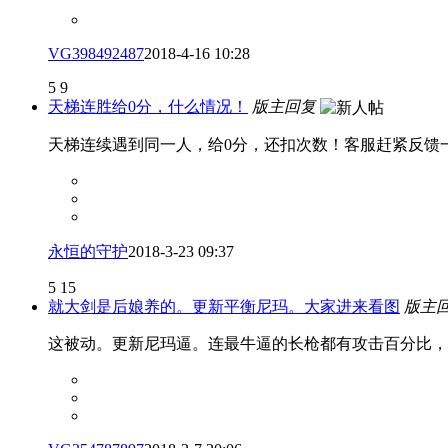
VG398492487
2018-4-16 10:28
5
9
天梯连胜给0分，什么情况！
版主回复
天梯连续遇到同一人，给0分，还扣次数！客服赶紧反馈
永恒的守护
2018-3-23 09:37
5
15
就大剑是后娘养的。更新平衡尼玛。大家进来看图
版主
这被动。更新尼玛逼。连最牛逼的长枪都有攻击百分比，大