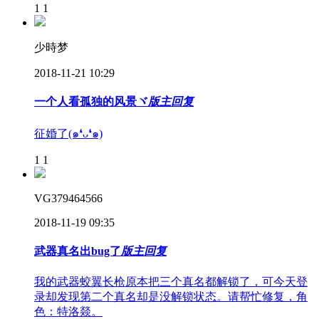
1
1
少時梦
2018-11-21 10:29
一个人看孤独的风景ヾ
版主回复
征婚了(๑❛ᴗ❛๑)
1
1
VG379464566
2018-11-19 09:35
武器真名出bug了
版主回复
我的武器蛟翼长枪原本把三个真名都解锁了，可今天登
录却发现第二个真名却是没解锁状态。请帮忙修复，角
色：特洛燚。