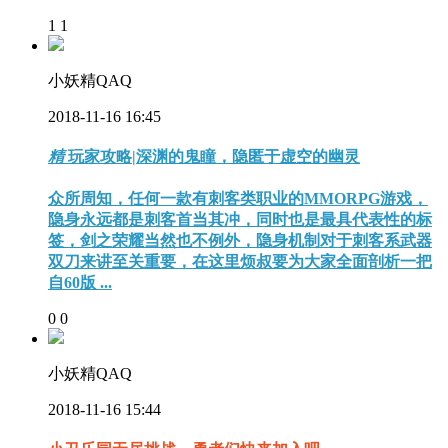
1
1
小妖精QAQ
2018-11-16 16:45
精
玩家攻略|深渊的鬼瞳，隐匿于虚空的幽灵
众所周知，任何一款有刺客类职业的MMORPG游戏，
隐身永远都是刺客首当其冲，同时也是最具代表性的标
签，剑之荣耀当然也不例外，隐身机制对于刺客系武器
双刀来讲至关重要，在这里烦叔要为大家全面剖析一把
自60版 ...
0
0
小妖精QAQ
2018-11-16 15:44