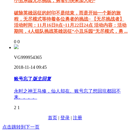
小丑乐园无尽挑战，勇者们快来加入吧~
破除英雄远征的封印不是结束，而是开始一个新的旅
程，无尽模式等待着各位勇者的挑战~ 【无尽挑战者】
活动时间：11月16日0点~11月22日24点 活动内容：活动
期间，4人组队挑战英雄远征“小丑乐园”无尽模式，勇 ...
0
0
VG999954365
2018-11-14 09:45
账号忘了
版主回复
永时之神王马修，仙人却在。账号忘了想回坑都回不
来。。。。
2
1
首页
|
登录
|
注册
点击跳转到下一页