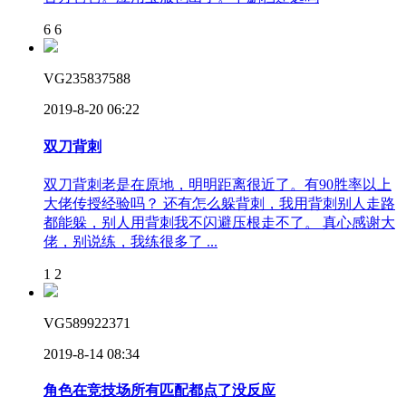
6
6
VG235837588
2019-8-20 06:22
双刀背刺
双刀背刺老是在原地，明明距离很近了。有90胜率以上
大佬传授经验吗？ 还有怎么躲背刺，我用背刺别人走路
都能躲，别人用背刺我不闪避压根走不了。 真心感谢大
佬，别说练，我练很多了 ...
1
2
VG589922371
2019-8-14 08:34
角色在竞技场所有匹配都点了没反应