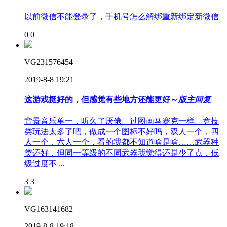
以前微信不能登录了，手机号怎么解绑重新绑定新微信
0
0
VG231576454
2019-8-8 19:21
这游戏挺好的，但感觉有些地方还能更好～
版主回复
背景音乐单一，听久了厌倦。过图画马赛克一样。竞技
类玩法太多了吧，做成一个图标不好吗，双人一个，四
人一个，六人一个，看的我都不知道啥是啥……武器种
类还好，但同一等级的不同武器我觉得还是少了点，低
级过度不 ...
3
3
VG163141682
2019-8-8 19:18