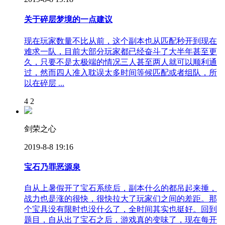
关于碎层梦境的一点建议
现在玩家数量不比从前，这个副本也从匹配秒开到现在
难求一队，目前大部分玩家都已经奋斗了大半年甚至更
久，只要不是太极端的情况三人甚至两人就可以顺利通
过，然而四人准入耽误太多时间等候匹配或者组队，所
以在碎层 ...
4
2
剑荣之心
2019-8-8 19:16
宝石乃罪恶源泉
自从上暑假开了宝石系统后，副本什么的都吊起来捶，
战力也是涨的很快，很快拉大了玩家们之间的差距。那
个宝具没有限时也没什么了，全时间其实也挺好。回到
题目，自从出了宝石之后，游戏真的变味了，现在每开