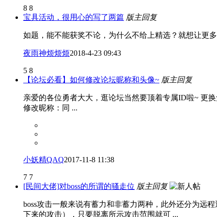
8
8
宝具活动，很用心的写了两篇
版主回复
如题，能不能获奖不论，为什么不给上精选？就想让更多
夜雨神烦烦烦
2018-4-23 09:43
5
8
【论坛必看】如何修改论坛昵称和头像~
版主回复
亲爱的各位勇者大大，逛论坛当然要顶着专属ID啦~ 更换
修改昵称：同 ...
小妖精QAQ
2017-11-8 11:38
7
7
[民间大佬]对boss的所谓的骚走位
版主回复
boss攻击一般来说有蓄力和非蓄力两种，此外还分为
下来的攻击），只要脱离所示攻击范围就可 ...