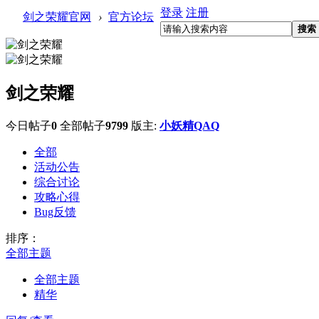
登录
注册
剑之荣耀官网
›
官方论坛
搜索
剑之荣耀
今日帖子
0
全部帖子
9799
版主:
小妖精QAQ
全部
活动公告
综合讨论
攻略心得
Bug反馈
排序：
全部主题
全部主题
精华