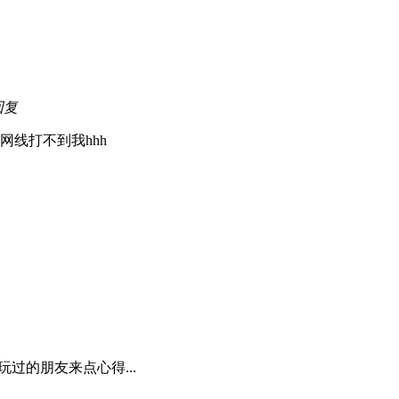
回复
线打不到我hhh
过的朋友来点心得...