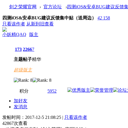
剑之荣耀官网
›
官方论坛
›
四测iOS&安卓BUG建议反馈集
四测iOS&安卓BUG建议反馈集中贴（送周边）
42
158
只看该作者
从新到旧查看
小妖精QAQ
版主
173
2266
7
主题
帖子
精华
超级版主
积分
5952
加好友
发消息
发帖时间：2017-12-5 21:08:25 |
只看该作者
42867
次查看