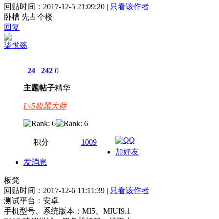
回贴时间：2017-12-5 21:09:20 |
只看该作者
卧槽 先占个楼
回复
柒悅殇
24
242
0
主题
帖子
精华
Lv5腹黑大师
积分
1009
加好友
发消息
板凳
回贴时间：2017-12-6 11:11:39 |
只看该作者
测试平台：安卓
手机型号、系统版本：MI5、MIUI9.1