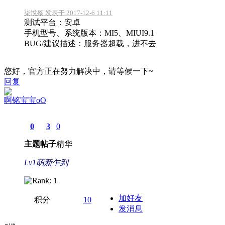
柒悅殇 发表于 2017-12-6 11:11
测试平台：安卓
手机型号、系统版本：MI5、MIUI9.1
BUG/建议描述：服务器超载，进不去
您好，官方正在努力解决中，请等候一下~
回复
啊铭宝宝oO
0
3
0
主题
帖子
精华
Lv1萌新乍到
加好友
积分
10
发消息