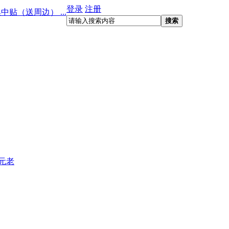
登录
注册
中贴（送周边） ...
搜索