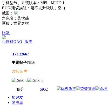
手机型号、系统版本：MI5、MIUI9.1
BUG/建议描述：进不去升级版，空白
截图：
角色名：柒悅殇
区服：世界之树
回复
小妖精QAQ
版主
173
2266
7
主题
帖子
精华
超级版主
积分
5952
加好友
发消息