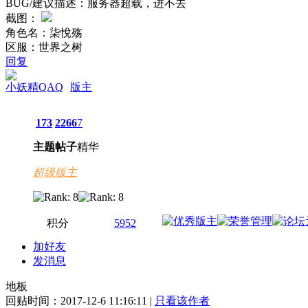
BUG/建议描述：服务器超载，进不去
截图：
角色名：柒悅殇
区服：世界之树
回复
小妖精QAQ
版主
173
2266
7
主题
帖子
精华
超级版主
积分
5952
加好友
发消息
地板
回贴时间：2017-12-6 11:16:11 |
只看该作者