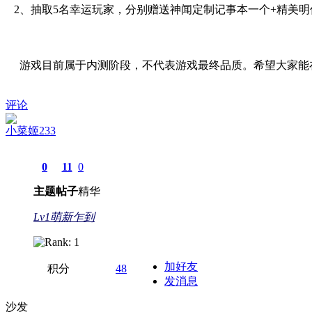
2、抽取5名幸运玩家，分别赠送神闻定制记事本一个+精美明
游戏目前属于内测阶段，不代表游戏最终品质。希望大家能在
评论
小菜姬233
0
11
0
主题
帖子
精华
Lv1萌新乍到
加好友
积分
48
发消息
沙发