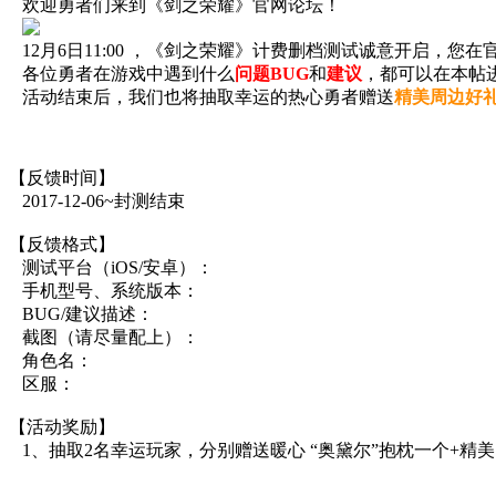
欢迎勇者们来到《剑之荣耀》官网论坛！
12月6日11:00 ，《剑之荣耀》计费删档测试诚意开启，您
各位勇者在游戏中遇到什么
问题BUG
和
建议
，都可以在本帖
活动结束后，我们也将抽取幸运的热心勇者赠送
精美周边好
【反馈时间】
2017-12-06~封测结束
【反馈格式】
测试平台（iOS/安卓）：
手机型号、系统版本：
BUG/建议描述：
截图（请尽量配上）：
角色名：
区服：
【活动奖励】
1、抽取2名幸运玩家，分别赠送暖心 “奥黛尔”抱枕一个+精美