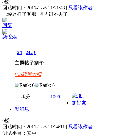
5
楼
回贴时间：2017-12-6 11:21:43 |
只看该作者
已经这样了客服 呜呜 进不去了
回复
柒悅殇
24
242
0
主题
帖子
精华
Lv5腹黑大师
积分
1009
加好友
发消息
6
楼
回贴时间：2017-12-6 11:24:11 |
只看该作者
测试平台：安卓