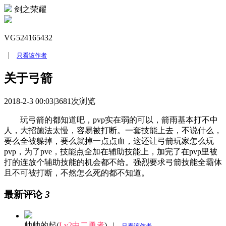
剑之荣耀
VG524165432
|
只看该作者
关于弓箭
2018-2-3 00:03
|
3681次浏览
玩弓箭的都知道吧，pvp实在弱的可以，箭雨基本打不中
人，大招施法太慢，容易被打断。一套技能上去，不说什么，
要么全被躲掉，要么就掉一点点血，这还让弓箭玩家怎么玩
pvp，为了pve，技能点全加在辅助技能上，加完了在pvp里被
打的连放个辅助技能的机会都不给。强烈要求弓箭技能全霸体
且不可被打断，不然怎么死的都不知道。
最新评论
3
帅帅的起(
Lv2中二勇者
)
|