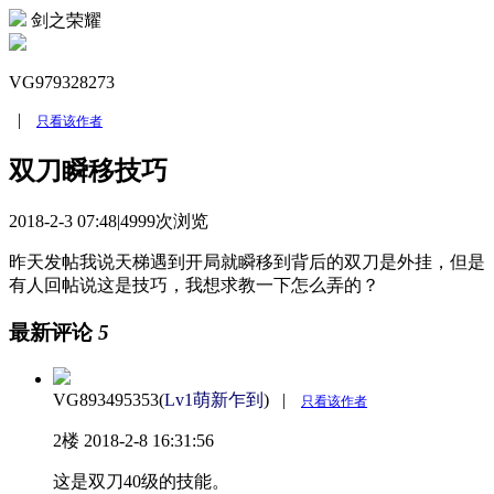
剑之荣耀
VG979328273
|
只看该作者
双刀瞬移技巧
2018-2-3 07:48
|
4999次浏览
昨天发帖我说天梯遇到开局就瞬移到背后的双刀是外挂，但是
有人回帖说这是技巧，我想求教一下怎么弄的？
最新评论
5
VG893495353(
Lv1萌新乍到
)
|
只看该作者
2楼
2018-2-8 16:31:56
这是双刀40级的技能。