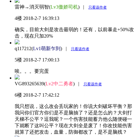
雷神→消灭弱智(
Lv3傲娇司机
)
|
只看该作者
4楼
2018-2-7 16:39:13
确实，目前大剑是攻击最弱的！还有，以前暴走+50%攻
击，现在只加20%
q117212(
Lv1萌新乍到
)
|
只看该作者
5楼
2018-2-7 17:00:13
唉。。。要完蛋
VG893265639(
Lv2中二勇者
)
|
只看该作者
6楼
2018-2-7 17:42:12
我只想说，这么改会丢玩家的！你说大剑破坏平衡？那
我问你们官方你们是不是脑抽了？还是怎么的？大剑打
天梯不公平？逗我呢？一个伤害技能蓄力他么随便碰一
下就断了这叫公平？现在大剑全是废了！你改技能伤害
就算了还把攻击，血量，防御都改了，是不是脑残？