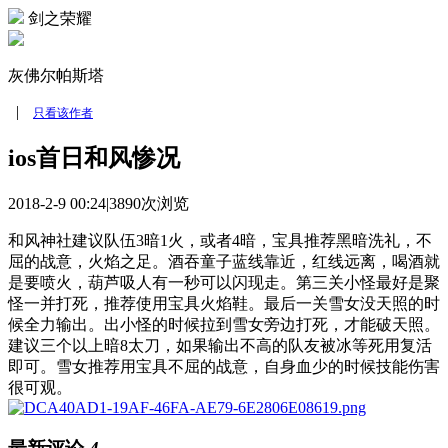
剑之荣耀
灰佛尔帕斯塔
|
只看该作者
ios首日和风惨况
2018-2-9 00:24
|
3890次浏览
和风神社建议队伍3暗1火，或者4暗，宝具推荐黑暗洗礼，不
屈的战意，火焰之足。酒吞童子蓝线靠近，红线远离，喝酒就
是要喷火，葫芦吸人有一秒可以闪现走。第三关小怪最好是聚
怪一并打死，推荐使用宝具火焰鞋。最后一关雪女没天照的时
候全力输出。出小怪的时候拉到雪女旁边打死，才能破天照。
建议三个以上暗8太刀，如果输出不高的队友被冰等死用复活
即可。雪女推荐用宝具不屈的战意，自身血少的时候技能伤害
很可观。