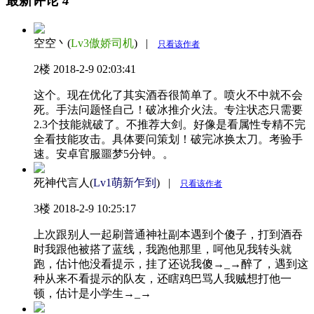
最新评论
4
空空丶(
Lv3傲娇司机
)
|
只看该作者
2楼
2018-2-9 02:03:41
这个。现在优化了其实酒吞很简单了。喷火不中就不会
死。手法问题怪自己！破冰推介火法。专注状态只需要
2.3个技能就破了。不推荐大剑。好像是看属性专精不完
全看技能攻击。具体要问策划！破完冰换太刀。考验手
速。安卓官服噩梦5分钟。。
死神代言人(
Lv1萌新乍到
)
|
只看该作者
3楼
2018-2-9 10:25:17
上次跟别人一起刷普通神社副本遇到个傻子，打到酒吞
时我跟他被搭了蓝线，我跑他那里，呵他见我转头就
跑，估计他没看提示，挂了还说我傻→_→醉了，遇到这
种从来不看提示的队友，还瞎鸡巴骂人我贼想打他一
顿，估计是小学生→_→